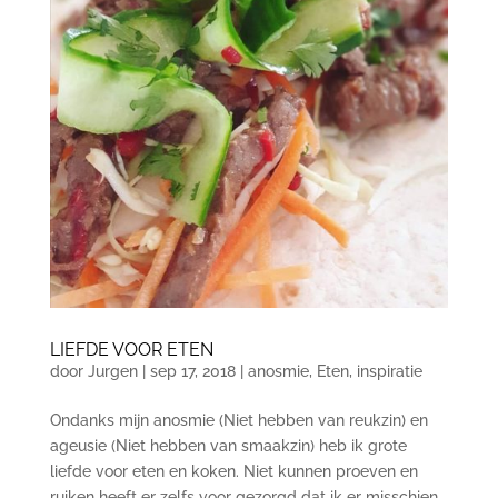
LIEFDE VOOR ETEN
door
Jurgen
|
sep 17, 2018
|
anosmie
,
Eten
,
inspiratie
Ondanks mijn anosmie (Niet hebben van reukzin) en
ageusie (Niet hebben van smaakzin) heb ik grote
liefde voor eten en koken. Niet kunnen proeven en
ruiken heeft er zelfs voor gezorgd dat ik er misschien