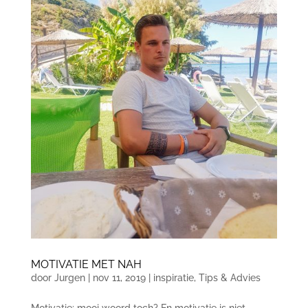
MOTIVATIE MET NAH
door
Jurgen
|
nov 11, 2019
|
inspiratie
,
Tips & Advies
Motivatie; mooi woord toch? En motivatie is niet