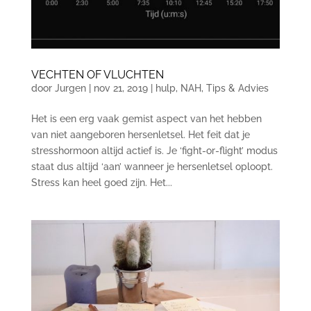
VECHTEN OF VLUCHTEN
door
Jurgen
|
nov 21, 2019
|
hulp
,
NAH
,
Tips & Advies
Het is een erg vaak gemist aspect van het hebben
van niet aangeboren hersenletsel. Het feit dat je
stresshormoon altijd actief is. Je ‘fight-or-flight’ modus
staat dus altijd ‘aan’ wanneer je hersenletsel oploopt.
Stress kan heel goed zijn. Het...